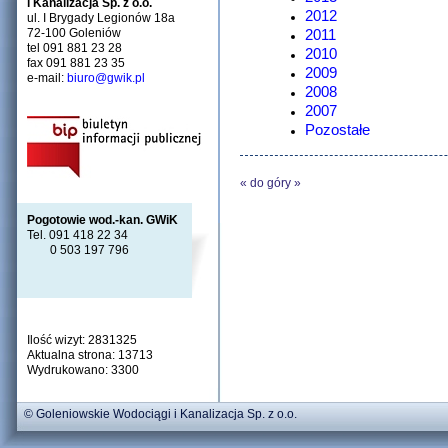
i Kanalizacja Sp. z o.o.
2012
ul. I Brygady Legionów 18a
72-100 Goleniów
2011
tel 091 881 23 28
2010
fax 091 881 23 35
2009
e-mail:
biuro@gwik.pl
2008
2007
Pozostałe
«
do góry
»
Pogotowie wod.-kan. GWiK
Tel. 091 418 22 34
0 503 197 796
Ilość wizyt: 2831325
Aktualna strona: 13713
Wydrukowano: 3300
© Goleniowskie Wodociągi i Kanalizacja Sp. z o.o.