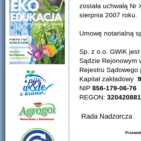
została uchwałą Nr 
sierpnia 2007 roku.
Umowę notarialną sp
Sp. z o.o. GWiK je
Sądzie Rejonowym w
Rejestru Sądowego
Kapitał zakładowy
9
NIP
856-179-06-76
REGON:
320420881
Rada Nadzorcza
Przewod