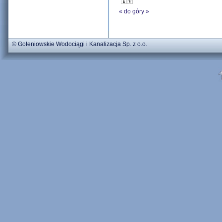
«
do góry
»
© Goleniowskie Wodociągi i Kanalizacja Sp. z o.o.