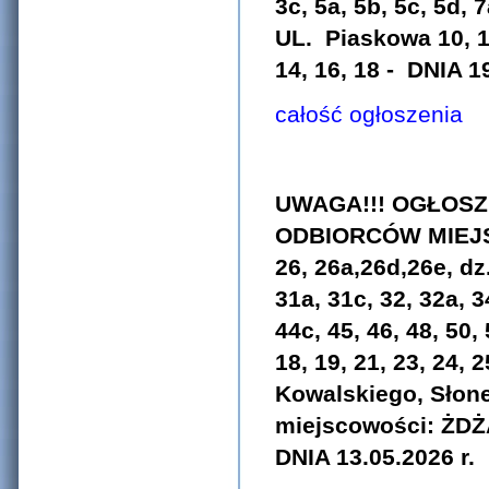
3c, 5a, 5b, 5c, 5d, 7
UL.
Piaskowa 10, 12
14, 16, 18 - DNIA 1
całość ogłoszenia
UWAGA!!! OGŁOSZ
ODBIORCÓW MIEJS
26, 26a,26d,26e, dz.
31a, 31c, 32, 32a, 34
44c, 45, 46, 48, 50,
18, 19, 21, 23, 24, 
Kowalskiego,
Słon
miejscowości: Ż
DNIA 13.05.2026 r.