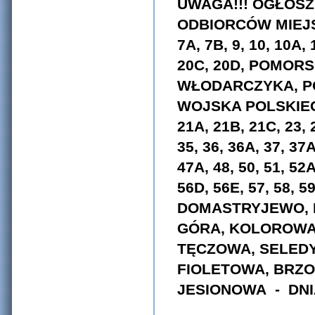
UWAGA!!! OGŁOSZ
ODBIORCÓW MIEJS
7A, 7B, 9, 10, 10A, 
20C, 20D, POMORSK
WŁODARCZYKA, PO
WOJSKA POLSKIEGO
21A, 21B, 21C, 23, 2
35, 36, 36A, 37, 37A
47A, 48, 50, 51, 52
56D, 56E, 57, 58, 59
DOMASTRYJEWO,
GÓRA, KOLOROWA,
TĘCZOWA, SELEDY
FIOLETOWA, BRZO
JESIONOWA
- DNIA