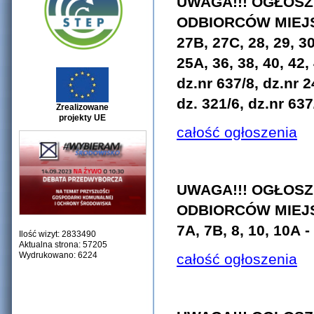
UWAGA!!! OGŁOSZ
ODBIORCÓW MIEJS
27B, 27C, 28, 29, 30
25A, 36, 38, 40, 42, 
dz.nr 637/8, dz.nr 2
dz. 321/6, dz.nr 637
Zrealizowane
projekty UE
całość ogłoszenia
UWAGA!!! OGŁOSZ
ODBIORCÓW MIEJ
7A, 7B, 8, 10, 10A
-
Ilość wizyt: 2833490
Aktualna strona: 57205
Wydrukowano: 6224
całość ogłoszenia