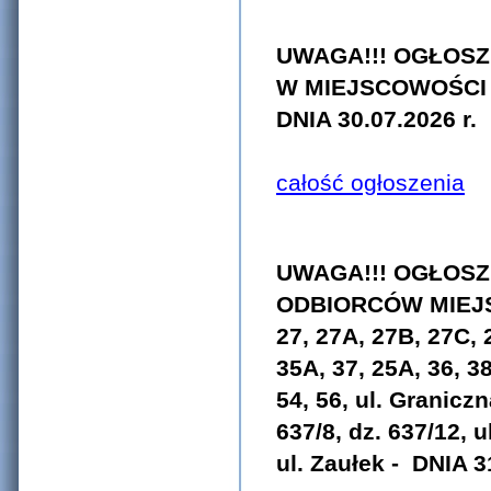
UWAGA!!! OGŁOS
W MIEJSCOWOŚCI G
DNIA 30.07.2026 r.
całość ogłoszenia
UWAGA!!! OGŁOSZ
ODBIORCÓW MIEJS
27, 27A, 27B, 27C, 2
35A, 37, 25A, 36, 38
54, 56, ul.
Graniczna
637/8, dz. 637/12, u
ul.
Zaułek
- DNIA 31