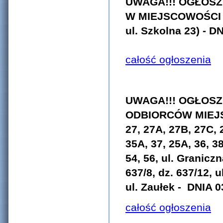
UWAGA!!! OGŁOS
W MIEJSCOWOŚCI G
ul. Szkolna 23) - D
całość ogłoszenia
UWAGA!!! OGŁOSZ
ODBIORCÓW MIEJS
27, 27A, 27B, 27C, 2
35A, 37, 25A, 36, 38
54, 56, ul.
Graniczna
637/8, dz. 637/12, u
ul.
Zaułek
- DNIA 03
całość ogłoszenia