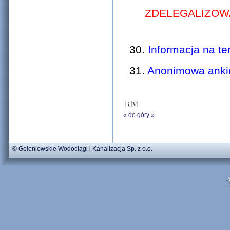
ZDELEGALIZO
30.
Informacja na t
31.
Anonimowa ank
«
do góry
»
© Goleniowskie Wodociągi i Kanalizacja Sp. z o.o.