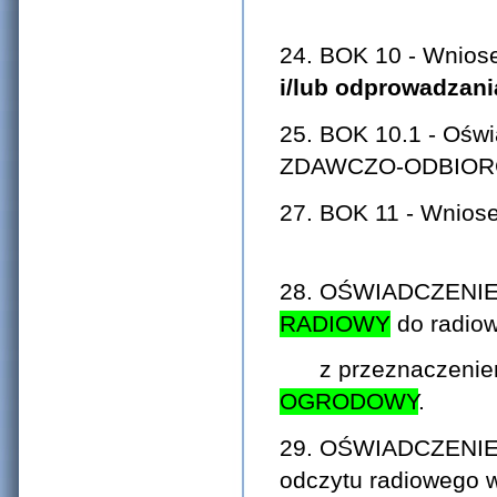
24. BOK 10 - Wnios
i/lub odprowadzani
25. BOK 10.1 - Ośw
ZDAWCZO-
27. BOK 11
28. OŚWIADCZENIE 
RADIOWY
do radio
z przeznaczeniem 
OGRODOWY
29. OŚWIADCZENIE 
odczytu radiowego 