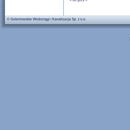
«
do góry
»
© Goleniowskie Wodociągi i Kanalizacja Sp. z o.o.